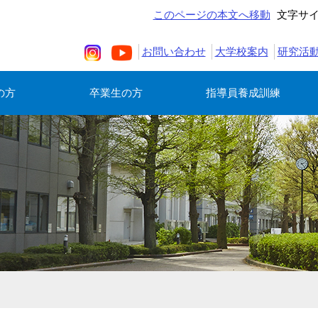
このページの本文へ移動
文字サ
お問い合わせ
大学校案内
研究活
の方
卒業生の方
指導員養成訓練