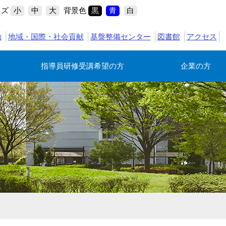
イズ
背景色
小
中
大
黒
青
白
動
地域・国際・社会貢献
基盤整備センター
図書館
アクセス
指導員研修受講希望の方
企業の方