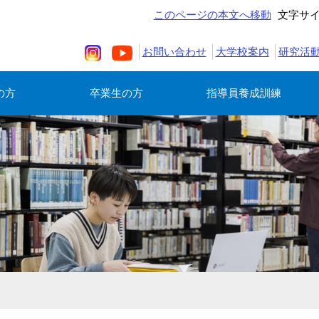
このページの本文へ移動
文字サ
お問い合わせ
大学校案内
研究活
の方
卒業生の方
指導員養成訓練