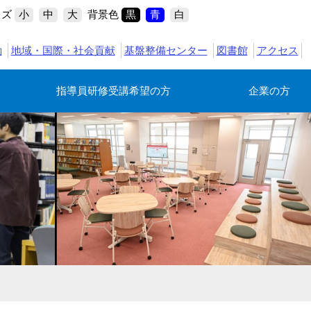
イズ
背景色
小
中
大
黒
青
白
動
地域・国際・社会貢献
基盤整備センター
図書館
アクセス
指導員研修受講希望の方
企業の方