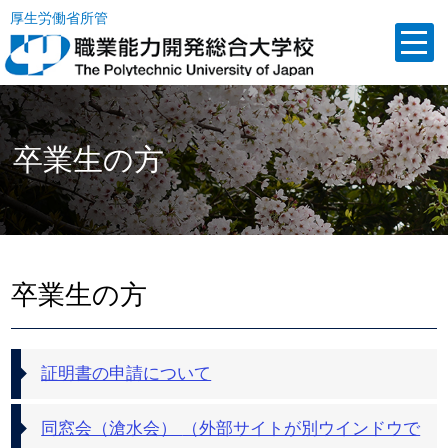
厚生労働省所管
卒業生の方
卒業生の方
証明書の申請について
同窓会（滄水会）
（外部サイトが別ウインドウで