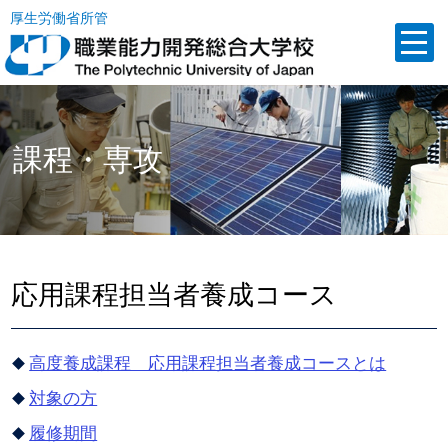
厚生労働省所管
課程・専攻
応用課程担当者養成コース
高度養成課程 応用課程担当者養成コースとは
対象の方
履修期間