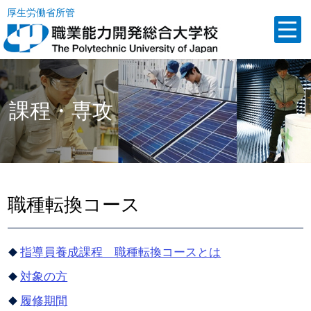
厚生労働省所管
課程・専攻
職種転換コース
指導員養成課程 職種転換コースとは
対象の方
履修期間