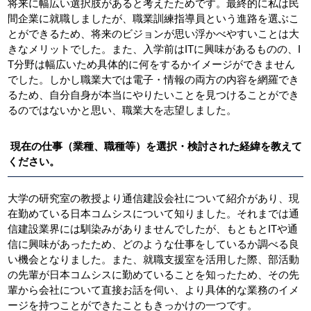
将来に幅広い選択肢があると考えたためです。最終的に私は民
間企業に就職しましたが、職業訓練指導員という進路を選ぶこ
とができるため、将来のビジョンが思い浮かべやすいことは大
きなメリットでした。また、入学前はITに興味があるものの、I
T分野は幅広いため具体的に何をするかイメージができません
でした。しかし職業大では電子・情報の両方の内容を網羅でき
るため、自分自身が本当にやりたいことを見つけることができ
るのではないかと思い、職業大を志望しました。
現在の仕事（業種、職種等）を選択・検討された経緯を教えて
ください。
大学の研究室の教授より通信建設会社について紹介があり、現
在勤めている日本コムシスについて知りました。それまでは通
信建設業界には馴染みがありませんでしたが、もともとITや通
信に興味があったため、どのような仕事をしているか調べる良
い機会となりました。また、就職支援室を活用した際、部活動
の先輩が日本コムシスに勤めていることを知ったため、その先
輩から会社について直接お話を伺い、より具体的な業務のイメ
ージを持つことができたこともきっかけの一つです。