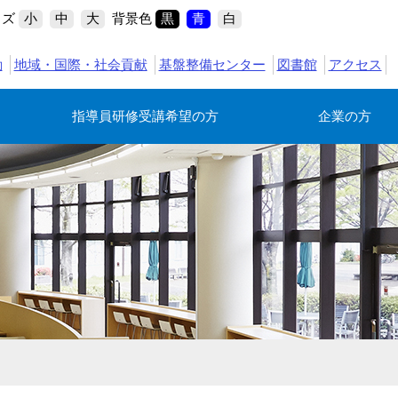
イズ
背景色
小
中
大
黒
青
白
動
地域・国際・社会貢献
基盤整備センター
図書館
アクセス
指導員研修受講希望の方
企業の方