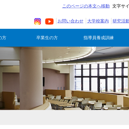
このページの本文へ移動
文字サ
お問い合わせ
大学校案内
研究活
の方
卒業生の方
指導員養成訓練