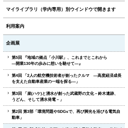
マイライブラリ（学内専用）別ウインドウで開きます
利用案内
企画展
第5回 『地域の拠点「小川駅」、これまでとこれから
—開業130年の歩みに想いを馳せて—』
第4回 「2人の航空機技術者が創ったクルマ —高度経済成長
を支えた自動車産業の一端を探る—」
第3回 「崖(ハケ)と湧水が創った武蔵野の文化－鈴木遺跡、
うどん、そして湧水発電－」
第2回 第3部「環境問題やSDGsで、再び脚光を浴びる電気自
動車」