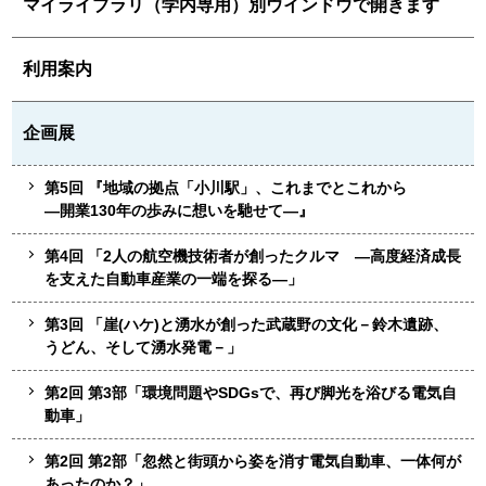
マイライブラリ（学内専用）別ウインドウで開きます
利用案内
企画展
第5回 『地域の拠点「小川駅」、これまでとこれから
—開業130年の歩みに想いを馳せて—』
第4回 「2人の航空機技術者が創ったクルマ —高度経済成長
を支えた自動車産業の一端を探る—」
第3回 「崖(ハケ)と湧水が創った武蔵野の文化－鈴木遺跡、
うどん、そして湧水発電－」
第2回 第3部「環境問題やSDGsで、再び脚光を浴びる電気自
動車」
第2回 第2部「忽然と街頭から姿を消す電気自動車、一体何が
あったのか？」