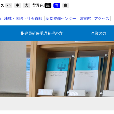
イズ
背景色
小
中
大
黒
青
白
動
地域・国際・社会貢献
基盤整備センター
図書館
アクセス
指導員研修受講希望の方
企業の方