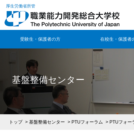
厚生労働省所管
受験生・保護者の方
在校生・保護者
基盤整備センター
トップ
>
基盤整備センター
>
PTUフォーラム
> PTUフォーラ