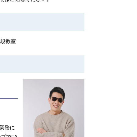
階段教室
業務に
ープでFA