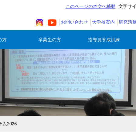
このページの本文へ移動
文字サ
お問い合わせ
大学校案内
研究活
の方
卒業生の方
指導員養成訓練
ム2026