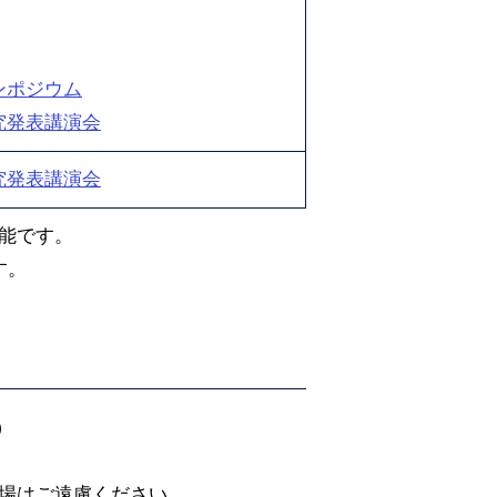
ンポジウム
究発表講演会
究発表講演会
能です。
す。
）
場はご遠慮ください。