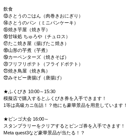
飲食
⑬さとうのごはん（肉巻きおにぎり）
⑭さとうのパン（ミニパンケーキ）
⑮焼き芋屋（焼き芋）
⑯甘味処 ちゅろや（チュロス）
⑰たこ焼き屋（揚げたこ焼き）
⑱山形の芋煮（芋煮）
⑲カーペンターズ（焼きそば）
⑳フリフリポテト（フライドポテト）
㉑焼き鳥屋（焼き鳥）
㉒みそピー唐揚げ（唐揚げ）
★ふくびき 10:00～15:30
模擬店で購入するとふくびき券を入手できます！
1等は高級カニ缶詰！？他にも豪華景品を用意しています！
★ビンゴ大会 16:00～
スタンプラリーをクリアするとビンゴ券を入手できます！
Meta quest3など豪華景品が当たる！？