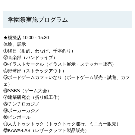
学園祭実施プログラム
★模擬店 10:00～15:30
体験、展示
①縁日（射的、わなげ、千本釣り）
②音楽部（バンドライブ）
③イラストサークル（イラスト展示・ステッカー販売）
④野球部（ストラックアウト）
⑤ボードゲームカフェいなり（ボードゲーム販売・試遊、カフ
ェ）
⑥SSBS（ゲーム大会）
⑦建築研究会（折り紙工作）
⑧チンチロカジノ
⑨ポーカーカジノ
⑩ピンボール
⑪人力トゥクトゥク（トゥクトゥク運行、ミニカー販売）
⑫KAWA-LAB（レザークラフト製品販売）