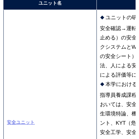
ユニット名
ユニットの研
安全確認→運転
止める）の安全
クシステムと
W-
の安全シート）
法、人による安
による評価等に
本学における
指導員養成課程
おいては、安全
生環境特論、機
安全ユニット
ント、
KYT
（危
安全工学、安全