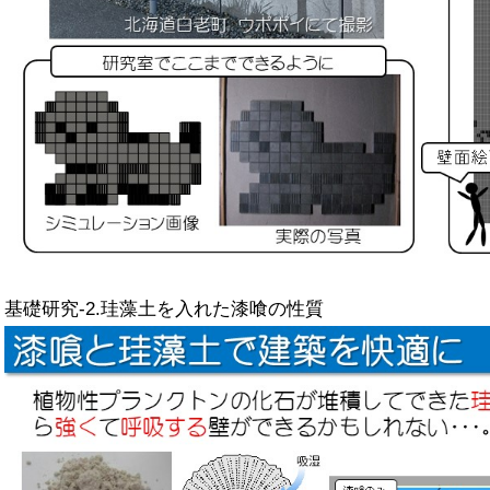
基礎研究-2.珪藻土を入れた漆喰の性質