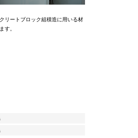
クリートブロック組積造に用いる材
ます。
系
系