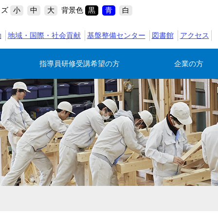
イズ
背景色
小
中
大
黒
青
白
動
地域・国際・社会貢献
基盤整備センター
図書館
アクセス
指導員研修受講希望の方
企業の方