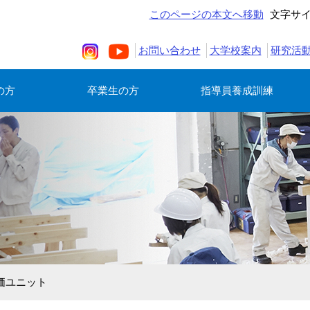
このページの本文へ移動
文字サ
お問い合わせ
大学校案内
研究活
の方
卒業生の方
指導員養成訓練
価ユニット