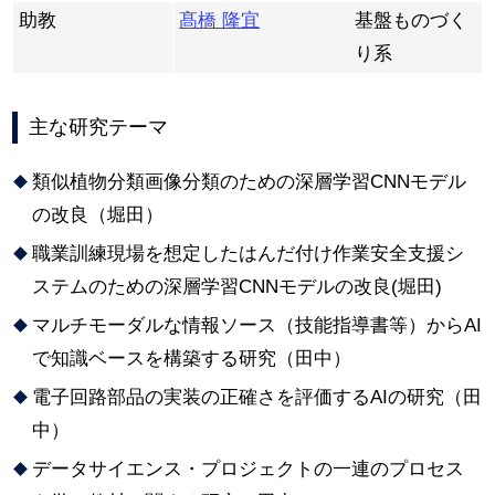
助教
髙橋 隆宜
基盤ものづく
り系
主な研究テーマ
類似植物分類画像分類のための深層学習CNNモデル
の改良（堀田）
職業訓練現場を想定したはんだ付け作業安全支援シ
ステムのための深層学習CNNモデルの改良(堀田)
マルチモーダルな情報ソース（技能指導書等）からAI
で知識ベースを構築する研究（田中）
電子回路部品の実装の正確さを評価するAIの研究（田
中）
データサイエンス・プロジェクトの一連のプロセス