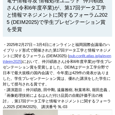
電子情報専攻 情報処理ユニット 仲川碩政
さん(令和6年度卒業)が、第17回データ工学
と情報マネジメントに関するフォーラム202
5 (DEIM2025)で学生プレゼンテーション賞
を受賞
・2025年2月27日～3月4日にオンラインと福岡国際会議場のハ
イブリッド形式で開催された第17回データ工学と情報マネジメ
ントに関するフォーラム (DEIM2025) (
pub.confit.atlas.jp/ja/even
t/deim2025
)において、仲川碩政さん(令和6年度卒業)が学生プレ
ゼンテーション賞を受賞しました。DEIMはデータ工学分野で
日本で最大規模の国内会議で、今年度は429件の発表がありま
した。学生プレゼンテーション賞は、優れた講演をした学生に
対して授与される賞です。
・講演題目：仲川碩政, 田中剛, 遠藤雅樹, 秋葉将和, 堀田忠義，
「画像処理技術によるはんだ付け品質の自動評価手法の検
討」，第17回データ工学と情報マネジメントに関するフォーラ
ム2025 (DEIM2025)、 講演番号 9L-03