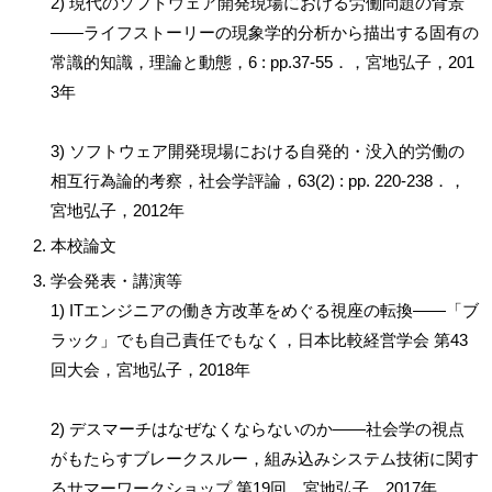
2) 現代のソフトウェア開発現場における労働問題の背景
——ライフストーリーの現象学的分析から描出する固有の
常識的知識，理論と動態，6 : pp.37-55．，宮地弘子，201
3年
3) ソフトウェア開発現場における自発的・没入的労働の
相互行為論的考察，社会学評論，63(2) : pp. 220-238．，
宮地弘子，2012年
本校論文
学会発表・講演等
1) ITエンジニアの働き方改革をめぐる視座の転換——「ブ
ラック」でも自己責任でもなく，日本比較経営学会 第43
回大会，宮地弘子，2018年
2) デスマーチはなぜなくならないのか——社会学の視点
がもたらすブレークスルー，組み込みシステム技術に関す
るサマーワークショップ 第19回，宮地弘子，2017年