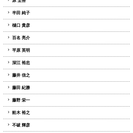
原 圭吾
半田 純子
樋口 貴彦
百名 亮介
平原 英明
深江 裕忠
藤井 信之
藤田 紀勝
藤野 栄一
舩木 裕之
不破 輝彦