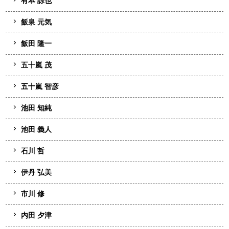
有本 諒也
飯泉 元気
飯田 隆一
五十嵐 茂
五十嵐 智彦
池田 知純
池田 義人
石川 哲
伊丹 弘美
市川 修
内田 夕津