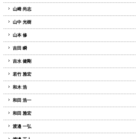
山﨑 尚志
山中 光樹
山本 修
吉田 瞬
吉水 健剛
若竹 雅宏
和木 浩
和田 浩一
和田 雅宏
渡邉 一弘