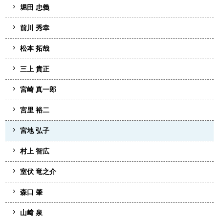
堀田 忠義
前川 秀幸
松本 拓哉
三上 貴正
宮崎 真一郎
宮里 裕二
宮地 弘子
村上 智広
室伏 竜之介
森口 肇
山﨑 泉