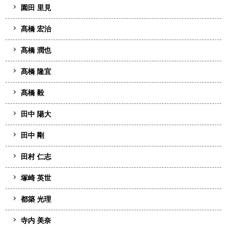
園田 里見
髙橋 宏治
髙橋 潤也
髙橋 隆宜
髙橋 毅
田中 陽大
田中 剛
田村 仁志
塚崎 英世
都築 光理
寺内 美奈