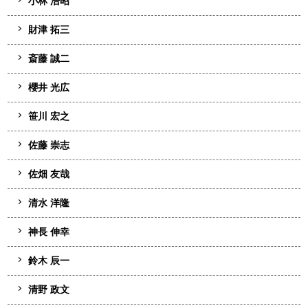
小林 浩昭
財津 拓三
斎藤 誠二
櫻井 光広
笹川 宏之
佐藤 崇志
佐畑 友哉
清水 洋隆
神長 伸幸
鈴木 辰一
清野 政文