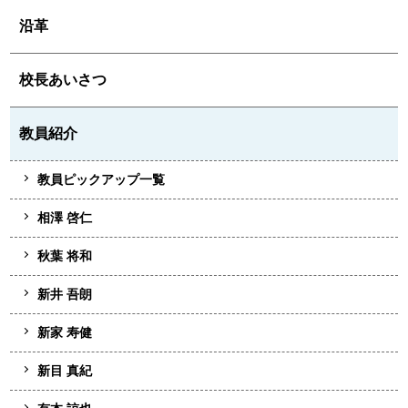
沿革
校長あいさつ
教員紹介
教員ピックアップ一覧
相澤 啓仁
秋葉 将和
新井 吾朗
新家 寿健
新目 真紀