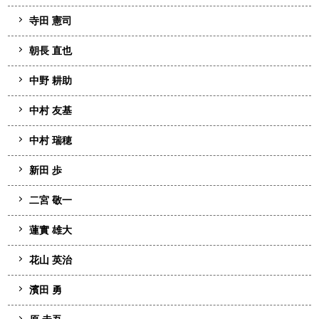
寺田 憲司
朝長 直也
中野 耕助
中村 友基
中村 瑞穂
新田 歩
二宮 敬一
蓮實 雄大
花山 英治
濱田 勇