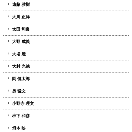
遠藤 雅樹
大川 正洋
太田 和良
大野 成義
大場 麗
大村 光徳
岡 健太郎
奥 猛文
小野寺 理文
柿下 和彦
垣本 映