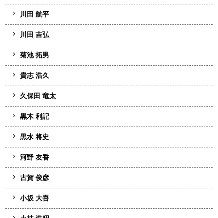
川田 航平
川田 吉弘
菊池 拓男
貴志 浩久
久保田 竜太
黒木 利記
黒水 将史
河野 友香
古賀 俊彦
小坂 大吾