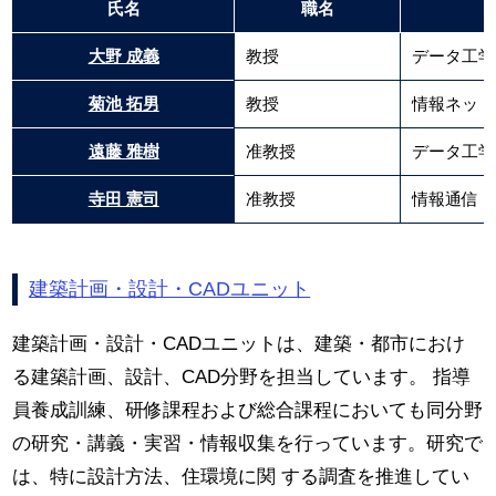
氏名
職名
大野 成義
教授
データ工学
菊池 拓男
教授
情報ネット
遠藤 雅樹
准教授
データ工学
寺田 憲司
准教授
情報通信 I
建築計画・設計・CADユニット
建築計画・設計・CADユニットは、建築・都市におけ
る建築計画、設計、CAD分野を担当しています。 指導
員養成訓練、研修課程および総合課程においても同分野
の研究・講義・実習・情報収集を行っています。研究で
は、特に設計方法、住環境に関 する調査を推進してい