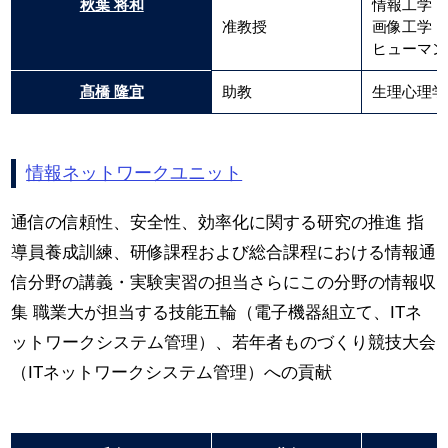
秋葉 将和
情報工学
准教授
画像工学
ヒューマン
髙橋 隆宜
助教
生理心理学
情報ネットワークユニット
通信の信頼性、安全性、効率化に関する研究の推進 指
導員養成訓練、研修課程および総合課程における情報通
信分野の講義・実験実習の担当さらにこの分野の情報収
集 職業大が担当する技能五輪（電子機器組立て、ITネ
ットワークシステム管理）、若年者ものづくり競技大会
（ITネットワークシステム管理）への貢献