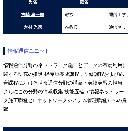
氏名
職名
宮崎 真一郎
教授
通信工学、
大村 光徳
准教授
通信ネット
情報通信ユニット
情報通信分野のネットワーク施工とデータの有効利用に
関する研究の推進 指導員養成課程，研修課程および総
合課程における情報通信分野の講義・実験実習の担当
さらにこの分野の情報収集 技能五輪（情報ネットワー
ク施工職種とITネットワークシステム管理職種）への貢
献