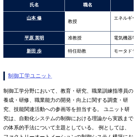
氏名
職名
山本 修
エネルギー
教授
平原 英明
准教授
電気機器学
新田 歩
特任助教
モータドラ
制御工学ユニット
制御工学分野において、教育・研究、職業訓練指導員の
養成・研修、職業能力の開発・向上に関する調査・研
究、技能関連活動への参画等を担当する。 ユニット研
究は、自動化システムの制御における理論から実践まで
の体系的手法について主題としている。 例としては、
ファクトリーオートメーションの制御システム構築にお