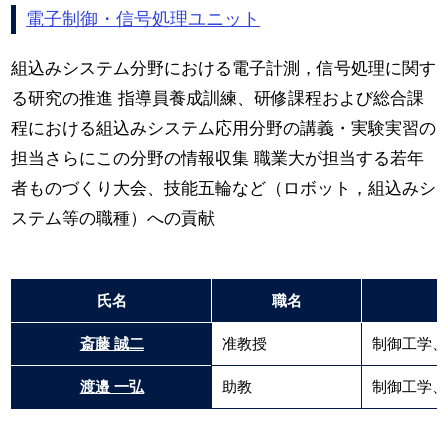
電子制御・信号処理ユニット
組込みシステム分野における電子計測，信号処理に関す
る研究の推進 指導員養成訓練、研修課程および総合課
程における組込みシステム応用分野の講義・実験実習の
担当さらにこの分野の情報収集 職業大が担当する若年
者ものづくり大会、技能五輪など（ロボット，組込みシ
ステム等の職種）への貢献
氏名
職名
斎藤 誠二
准教授
制御工学、
渡邉 一弘
助教
制御工学、