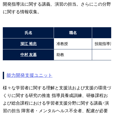
開発指導法に関する講義、演習の担当。さらにこの分野
に関する情報収集。
氏名
職名
深江 裕忠
准教授
技能指導法
中村 友基
助教
能力開発支援ユニット
様々な学習者に関する理解と支援法および支援の環境づ
くりに関する研究の推進 指導員養成訓練、研修課程お
よび総合課程における学習者支援分野に関する講義･演
習の担当 障害者・メンタルヘルス不全者、配慮が必要