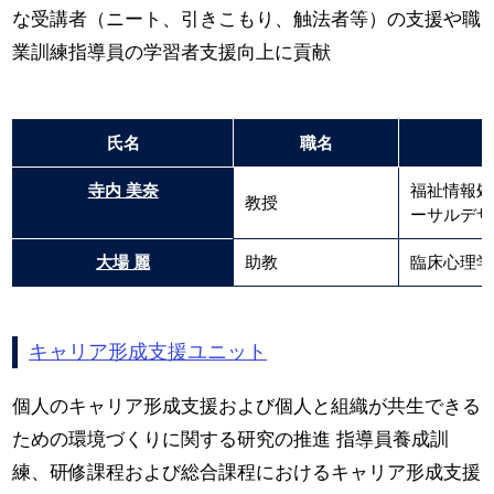
な受講者（ニート、引きこもり、触法者等）の支援や職
業訓練指導員の学習者支援向上に貢献
氏名
職名
寺内 美奈
福祉情報処
教授
ーサルデザ
大場 麗
助教
臨床心理学
キャリア形成支援ユニット
個人のキャリア形成支援および個人と組織が共生できる
ための環境づくりに関する研究の推進 指導員養成訓
練、研修課程および総合課程におけるキャリア形成支援