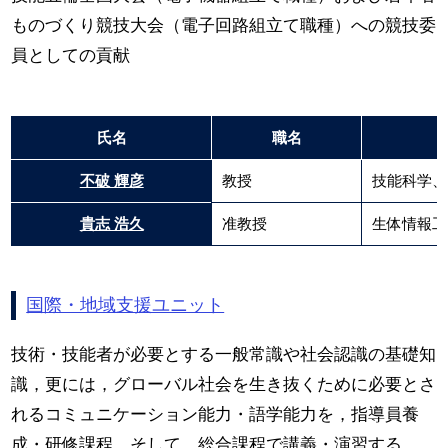
ものづくり競技大会（電子回路組立て職種）への競技委
員としての貢献
氏名
職名
不破 輝彦
教授
技能科学、
貴志 浩久
准教授
生体情報工
国際・地域支援ユニット
技術・技能者が必要とする一般常識や社会認識の基礎知
識，更には，グローバル社会を生き抜くために必要とさ
れるコミュニケーション能力・語学能力を，指導員養
成・研修課程，そして，総合課程で講義・演習する。