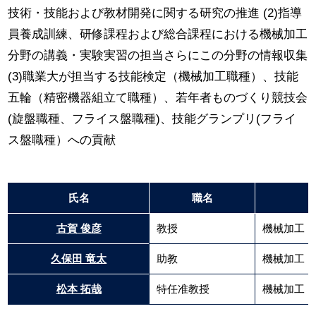
技術・技能および教材開発に関する研究の推進 (2)指導
員養成訓練、研修課程および総合課程における機械加工
分野の講義・実験実習の担当さらにこの分野の情報収集
(3)職業大が担当する技能検定（機械加工職種）、技能
五輪（精密機器組立て職種）、若年者ものづくり競技会
(旋盤職種、フライス盤職種)、技能グランプリ(フライ
ス盤職種）への貢献
氏名
職名
古賀 俊彦
教授
機械加工
久保田 竜太
助教
機械加工
松本 拓哉
特任准教授
機械加工