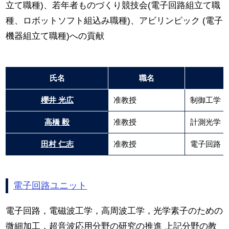
立て職種)、若年者ものづくり競技会(電子回路組立て職
種、ロボットソフト組込み職種)、アビリンピック (電子
機器組立て職種)への貢献
氏名
職名
櫻井 光広
准教授
制御工学
高橋 毅
准教授
計測光学，
田村 仁志
准教授
電子回路，
電子回路ユニット
電子回路，電磁波工学，高周波工学，光学素子のための
微細加工，超音波応用分野の研究の推進 上記分野の教