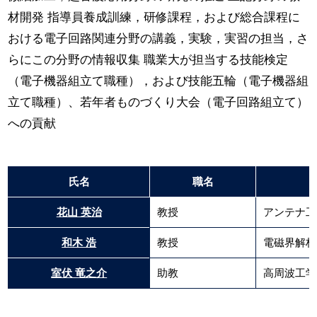
材開発 指導員養成訓練，研修課程，および総合課程に
おける電子回路関連分野の講義，実験，実習の担当，さ
らにこの分野の情報収集 職業大が担当する技能検定
（電子機器組立て職種），および技能五輪（電子機器組
立て職種）、若年者ものづくり大会（電子回路組立て）
への貢献
氏名
職名
花山 英治
教授
アンテナ工
和木 浩
教授
電磁界解析
室伏 竜之介
助教
高周波工学