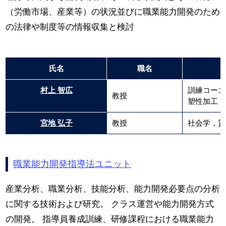
（労働市場、産業等）の状況並びに職業能力開発のため
の法律や制度等の情報収集と検討
氏名
職名
村上 智広
訓練コース
教授
塑性加工（
宮地 弘子
教授
社会学，質
職業能力開発指導法ユニット
産業分析、職業分析、技能分析、能力開発必要点の分析
に関する技術および研究。 クラス運営や能力開発方式
の開発。 指導員養成訓練、研修課程における職業能力