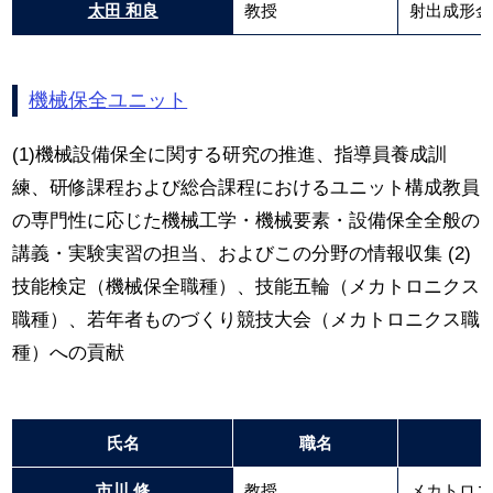
太田 和良
教授
射出成形金
機械保全ユニット
(1)機械設備保全に関する研究の推進、指導員養成訓
練、研修課程および総合課程におけるユニット構成教員
の専門性に応じた機械工学・機械要素・設備保全全般の
講義・実験実習の担当、およびこの分野の情報収集 (2)
技能検定（機械保全職種）、技能五輪（メカトロニクス
職種）、若年者ものづくり競技大会（メカトロニクス職
種）への貢献
氏名
職名
市川 修
教授
メカトロニ