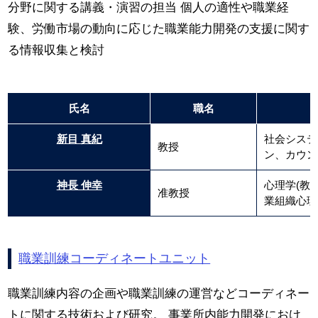
分野に関する講義・演習の担当 個人の適性や職業経
験、労働市場の動向に応じた職業能力開発の支援に関す
る情報収集と検討
氏名
職名
新目 真紀
社会システ
教授
ン、カウン
神長 伸幸
心理学(教
准教授
業組織心理
職業訓練コーディネートユニット
職業訓練内容の企画や職業訓練の運営などコーディネー
トに関する技術および研究。 事業所内能力開発におけ