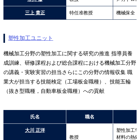
三上 貴正
特任准教授
機械保全
塑性加工ユニット
機械加工分野の塑性加工に関する研究の推進 指導員養
成訓練、研修課程および総合課程における機械加工分野
の講義・実験実習の担当さらにこの分野の情報収集 職
業大が担当する技能検定（工場板金職種）、技能五輪
（抜き型職種，自動車板金職種）への貢献
氏名
職名
大川 正洋
塑性加工学
教授
材料の熱処