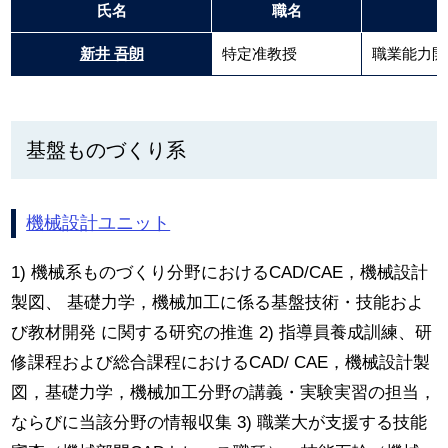
氏名
職名
新井 吾朗
特定准教授
職業能力開
基盤ものづくり系
機械設計ユニット
1) 機械系ものづくり分野におけるCAD/CAE，機械設計
製図、 基礎力学，機械加工に係る基盤技術・技能およ
び教材開発 に関する研究の推進 2) 指導員養成訓練、研
修課程および総合課程におけるCAD/ CAE，機械設計製
図，基礎力学，機械加工分野の講義・実験実習の担当，
ならびに当該分野の情報収集 3) 職業大が支援する技能