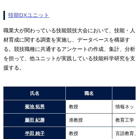
技能DXユニット
職業大が関わっている技能競技大会において、技能・人
材育成に関する調査を実施し、データベースを構築す
る。競技職種に共通するアンケートの作成、集計、分析
を担って、他ユニットが実践している技能科学研究を支
援する。
氏名
職名
菊池 拓男
教授
情報ネット
藤田 紀勝
准教授
教育工学
半田 純子
教授
言語教育、