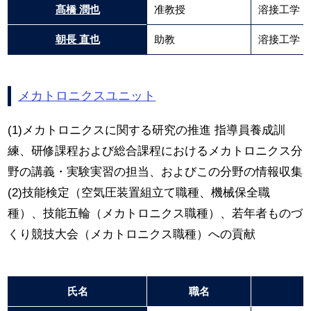
髙橋 潤也
准教授
溶接工学
朝長 直也
助教
溶接工学
メカトロニクスユニット
(1)メカトロニクスに関する研究の推進 指導員養成訓
練、研修課程および総合課程におけるメカトロニクス分
野の講義・実験実習の担当、およびこの分野の情報収集
(2)技能検定（空気圧装置組立て職種、機械保全職
種）、技能五輪（メカトロニクス職種）、若年者ものづ
くり競技大会（メカトロニクス職種）への貢献
氏名
職名