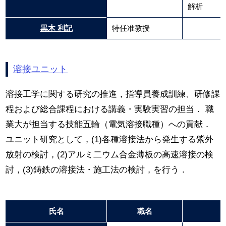
解析
黒木 利記
特任准教授
溶接ユニット
溶接工学に関する研究の推進，指導員養成訓練、研修課
程および総合課程における講義・実験実習の担当． 職
業大が担当する技能五輪（電気溶接職種）への貢献．
ユニット研究として，(1)各種溶接法から発生する紫外
放射の検討，(2)アルミ二ウム合金薄板の高速溶接の検
討，(3)鋳鉄の溶接法・施工法の検討，を行う．
氏名
職名