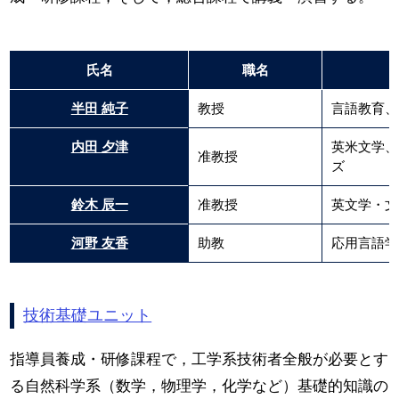
氏名
職名
半田 純子
教授
言語教育、
内田 夕津
英米文学、
准教授
ズ
鈴木 辰一
准教授
英文学・文
河野 友香
助教
応用言語学
技術基礎ユニット
指導員養成・研修課程で，工学系技術者全般が必要とす
る自然科学系（数学，物理学，化学など）基礎的知識の