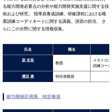
る能力開発必要点の分析や能力開発実施支援に関する技
術および研究。 指導員養成訓練、研修課程における職
業訓練コーディネートに関する講義、演習の担当。 さ
らにこの分野に関する情報収集。
氏名
職名
原 圭吾
メカトロニ
教授
訓練コース
濱田 勇
特任准教授
能力開発応用系 特定教員