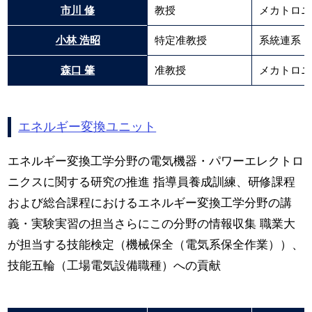
市川 修
教授
メカトロニ
小林 浩昭
特定准教授
系統連系（
森口 肇
准教授
メカトロニ
エネルギー変換ユニット
エネルギー変換工学分野の電気機器・パワーエレクトロ
ニクスに関する研究の推進 指導員養成訓練、研修課程
および総合課程におけるエネルギー変換工学分野の講
義・実験実習の担当さらにこの分野の情報収集 職業大
が担当する技能検定（機械保全（電気系保全作業））、
技能五輪（工場電気設備職種）への貢献