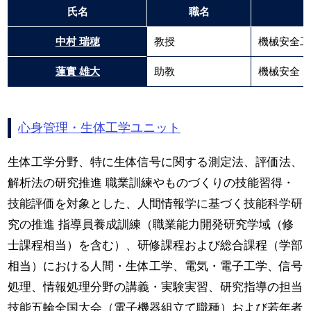
氏名
職名
中村 瑞穂
教授
機械安全工
蓮實 雄大
助教
機械安全
心身管理・生体工学ユニット
生体工学分野、特に生体信号に関する測定法、評価法、
解析法の研究推進 職業訓練やものづくりの技能習得・
技能評価を対象とした、人間情報学に基づく技能科学研
究の推進 指導員養成訓練（職業能力開発研究学域（修
士課程相当）を含む）、研修課程および総合課程（学部
相当）における人間・生体工学、電気・電子工学、信号
処理、情報処理分野の講義・実験実習、研究指導の担当
技能五輪全国大会（電子機器組立て職種）および若年者