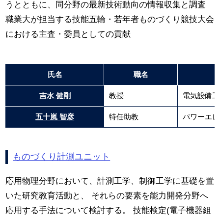
うとともに、同分野の最新技術動向の情報収集と調査
職業大が担当する技能五輪・若年者ものづくり競技大会
における主査・委員としての貢献
氏名
職名
吉水 健剛
教授
電気設備工
五十嵐 智彦
特任助教
パワーエレ
ものづくり計測ユニット
応用物理分野において、計測工学、制御工学に基礎を置
いた研究教育活動と、 それらの要素を能力開発分野へ
応用する手法について検討する。 技能検定(電子機器組