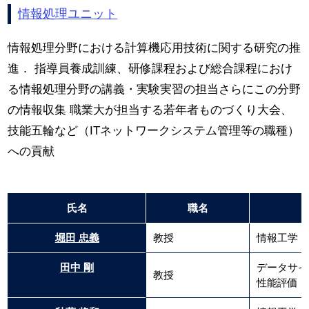
情報処理ユニット
情報処理分野における計算機応用技術に関する研究の推
進． 指導員養成訓練、研修課程および総合課程におけ
る情報処理分野の講義・実験実習の担当さらにこの分野
の情報収集 職業大が担当する若年者ものづくり大会、
技能五輪など（ITネットワークシステム管理等の職種）
への貢献
氏名
職名
堀田 忠義
教授
情報工学
田中 剛
データサイ
教授
性能評価，