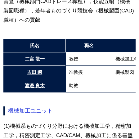
審査（機械部門CADトレース職種），技能五輪（機械
製図職種），若年者ものづくり競技会（機械製図(CAD)
職種）への貢献
氏名
職名
二宮 敬一
教授
機械加工学
吉田 瞬
准教授
機械製図，
渡邉 良太
助教
機械加工ユニット
(1)機械系ものづくり分野における機械加工学，精密加
工学，精密測定工学、CAD/CAM、機械加工に係る基盤