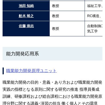
池田 知純
教授
福祉工学、
舩木 裕之
教授
RC構造、
佐藤 崇志
自動制御工
教授
気工学
能力開発応用系
職業能力開発原理ユニット
職業能力開発の目的・意義・あり方および職業能力開発
実践の指標となる原則に関する研究の推進 指導員養成
訓練、研修課程および総合課程における職業能力開発原
理分野に関する講義･演習の担当 働く個人とその環境