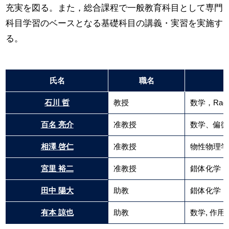
充実を図る。また，総合課程で一般教育科目として専門
科目学習のベースとなる基礎科目の講義・実習を実施す
る。
氏名
職名
石川 哲
教授
数学，Rad
百名 亮介
准教授
数学、偏微
相澤 啓仁
准教授
物性物理学
宮里 裕二
准教授
錯体化学
田中 陽大
助教
錯体化学
有本 諒也
助教
数学, 作用