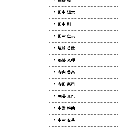
髙橋 毅
田中 陽大
田中 剛
田村 仁志
塚崎 英世
都築 光理
寺内 美奈
寺田 憲司
朝長 直也
中野 耕助
中村 友基