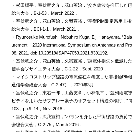
・杉田楊平，室伏竜之介，花山英治，“交さ偏波を抑圧したI形
総合大会，B-1-53，March 2022．
・室伏竜之介，花山英治，久我宣裕，“平衡PIM測定系用非接
総合大会，BCI-1-1，March 2021．
・Ryunosuke Murofushi, Nobuhiro Kuga, Eiji Hanayama, “Bala
urement, ” 2020 International Symposium on Antennas and Pro
98, 2021, doi: 10.23919/ISAP47053.2021.9391192.
・室伏竜之介，花山英治，久我宣裕，“誘電体損失を低減した平
信学会ソサイエティ大会，C-2-22，Sept. 2020．
・マイクロストリップ線路の電流偏在を考慮した非接触PI
通信学会総合大会，C-2-47），2020年3月
・室伏竜之介，東右一郎，工藤友章，小林敏幸，“並列給電
ビティを用いたサブアレー素子のオフセット構造の検討，” 電子
103，pp.9–14，Nov. 2018．
・室伏竜之介，久我宣裕，“バランを介した平衡線路の負荷で発
会総合大会，C-2-75，March 2016．