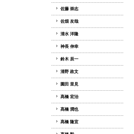
佐藤 崇志
佐畑 友哉
清水 洋隆
神長 伸幸
鈴木 辰一
清野 政文
園田 里見
髙橋 宏治
髙橋 潤也
髙橋 隆宜