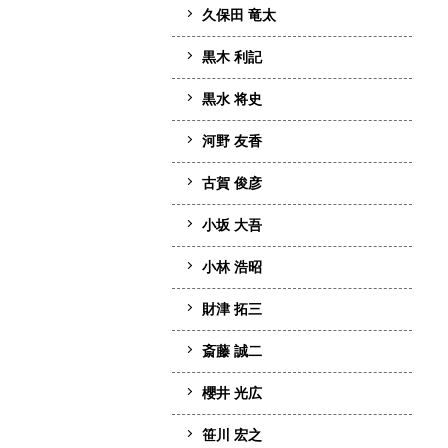
久保田 竜太
黒木 利記
黒水 将史
河野 友香
古賀 俊彦
小坂 大吾
小林 浩昭
財津 拓三
斎藤 誠二
櫻井 光広
笹川 宏之