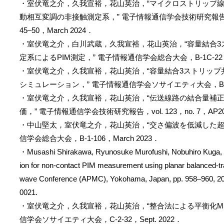
・室伏竜之介，久我宣裕，花山英治，“マイクロストリップ
動相互変調の非接触測定系，” 電子情報通信学会技術研究報告，vol. 12
45–50，March 2024．
・室伏竜之介，白川武蔵，久我宣裕，花山英治，“容量結合3
定系によるPIM測定，” 電子情報通信学会総合大会，B-1C-22，M
・室伏竜之介，久我宣裕，花山英治，“容量結合3ストリップ共
シミュレーション，” 電子情報通信学会ソサイエティ大会，B-1-10
・室伏竜之介，久我宣裕，花山英治，“伝送線路の結合量補正
価，” 電子情報通信学会技術研究報告，vol. 123，no. 7，AP2023-3
・中山堅太，室伏竜之介，花山英治，“交さ偏波を低減した超
信学会総合大会，B-1-106，March 2023．
・Musashi Shirakawa, Ryunosuke Murofushi, Nobuhiro Kuga, Ei
ion for non-contact PIM measurement using planar balanced-tra
wave Conference (APMC), Yokohama, Japan, pp. 958–960, 2
0021.
・室伏竜之介，久我宣裕，花山英治，“整合法による平衡化MS
信学会ソサイエティ大会，C-2-32，Sept. 2022．