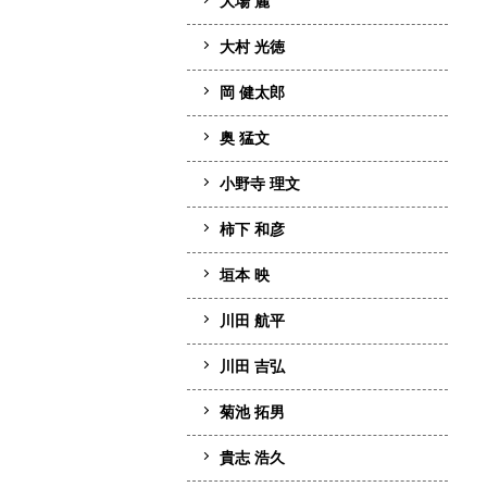
大場 麗
大村 光徳
岡 健太郎
奥 猛文
小野寺 理文
柿下 和彦
垣本 映
川田 航平
川田 吉弘
菊池 拓男
貴志 浩久