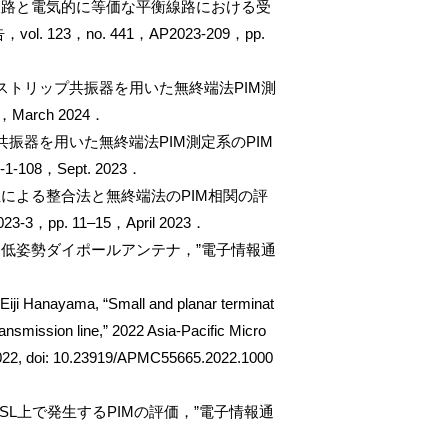
線路と電気的に等価な平衡線路における受
3，no. 441，AP2023-209，pp.
ストリップ共振器を用いた無終端法PIM測
arch 2024．
振器を用いた無終端法PIM測定系のPIM
8，Sept. 2023．
による整合法と無終端法のPIM相関の評
，pp. 11–15，April 2023．
低姿勢ダイポールアンテナ，”電子情報通
ji Hanayama, “Small and planar terminat
nsmission line,” 2022 Asia-Pacific Micro
022, doi: 10.23919/APMC55665.2022.1000
L上で発生するPIMの評価，”電子情報通