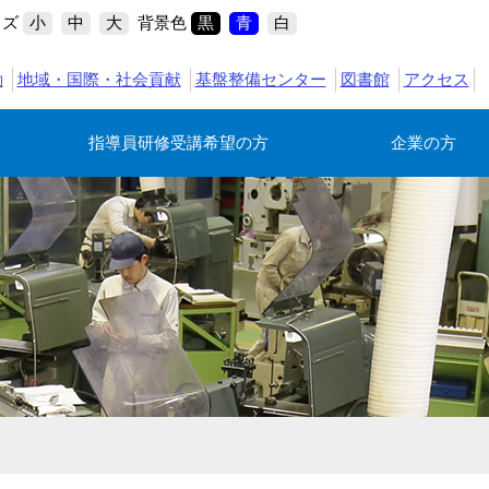
イズ
背景色
小
中
大
黒
青
白
動
地域・国際・社会貢献
基盤整備センター
図書館
アクセス
指導員研修受講希望の方
企業の方