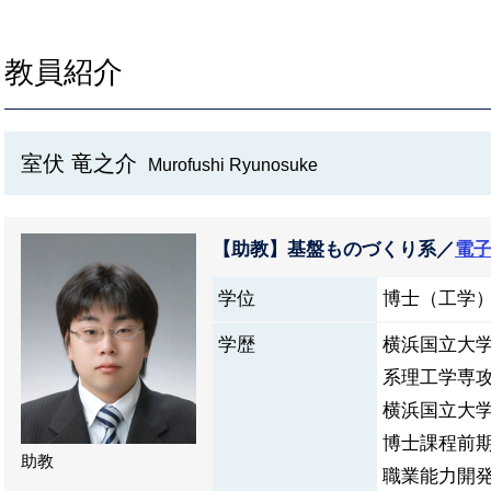
教員紹介
室伏 竜之介
Murofushi Ryunosuke
【助教】基盤ものづくり系／
電
学位
博士（工学）
学歴
横浜国立大
系理工学専攻
横浜国立大
博士課程前期
助教
職業能力開