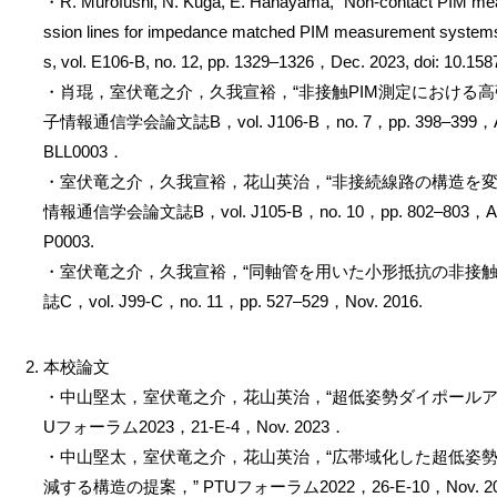
・R. Murofushi, N. Kuga, E. Hanayama, “Non-contact PIM me
ssion lines for impedance matched PIM measurement systems
s, vol. E106-B, no. 12, pp. 1329–1326，Dec. 2023, doi: 10.1
・肖琨，室伏竜之介，久我宣裕，“非接触PIM測定における高
子情報通信学会論文誌B，vol. J106-B，no. 7，pp. 398–399，April 
BLL0003．
・室伏竜之介，久我宣裕，花山英治，“非接続線路の構造を変更
情報通信学会論文誌B，vol. J105-B，no. 10，pp. 802–803，Aug. 20
P0003.
・室伏竜之介，久我宣裕，“同軸管を用いた小形抵抗の非接触P
誌C，vol. J99-C，no. 11，pp. 527–529，Nov. 2016.
本校論文
・中山堅太，室伏竜之介，花山英治，“超低姿勢ダイポールア
Uフォーラム2023，21-E-4，Nov. 2023．
・中山堅太，室伏竜之介，花山英治，“広帯域化した超低姿
減する構造の提案，” PTUフォーラム2022，26-E-10，Nov. 2