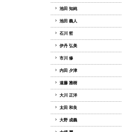
池田 知純
池田 義人
石川 哲
伊丹 弘美
市川 修
内田 夕津
遠藤 雅樹
大川 正洋
太田 和良
大野 成義