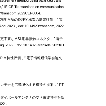
asurement method using balanced transmi
,” IEICE Transactions on communication
587/transcom.2023CEP0004.
強度IM源の物理的構造の影響評価，” 電
2023，doi: 10.14923/transcomj.2022
不要なMSL用非接触コネクタ，” 電子
22，doi: 10.14923/transelej.2023PJ
IM特性評価，” 電子情報通信学会論文
ンテナを広帯域化する構造の提案，” PT
勢ダイポールアンテナの交さ偏波特性を低
022．