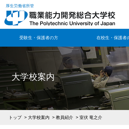
厚生労働省所管
受験生・保護者の方
在校生・保護者
大学校案内
トップ
>
大学校案内
>
教員紹介
> 室伏 竜之介