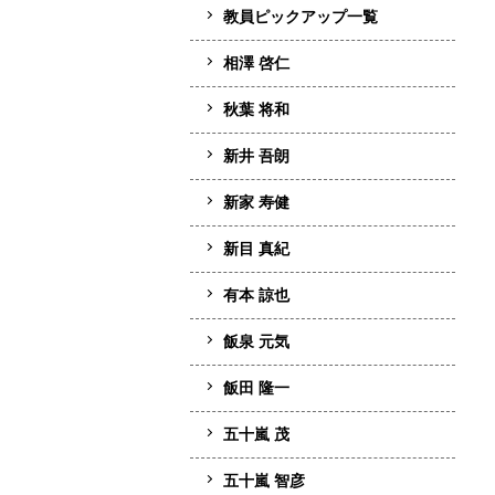
教員ピックアップ一覧
相澤 啓仁
秋葉 将和
新井 吾朗
新家 寿健
新目 真紀
有本 諒也
飯泉 元気
飯田 隆一
五十嵐 茂
五十嵐 智彦