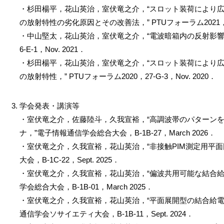
・杉田楊平，花山英治，室伏竜之介，“スロット装荷により
の放射特性の劣化原因とその改善法，” PTUフォーラム2021，26-E
・中山堅太，花山英治，室伏竜之介，“電波暗箱内の反射影響に関
6-E-1，Nov. 2021．
・杉田楊平，花山英治，室伏竜之介，“スロット装荷により
の放射特性，” PTUフォーラム2020，27-G-3，Nov. 2020．
学会発表・講演等
・室伏竜之介，佐藤陸斗，久我宣裕，“高調波帯のパターン
ナ，”電子情報通信学会総合大会，B-1B-27，March 2026．
・室伏竜之介，久我宣裕，花山英治，“非接触PIM測定用平
大会，B-1C-22，Sept. 2025．
・室伏竜之介，久我宣裕，花山英治，“偏波共用可能な結合給
学会総合大会，B-1B-01，March 2025．
・室伏竜之介，久我宣裕，花山英治，“平面展開型の結合給電
通信学会ソサイエティ大会，B-1B-11，Sept. 2024．