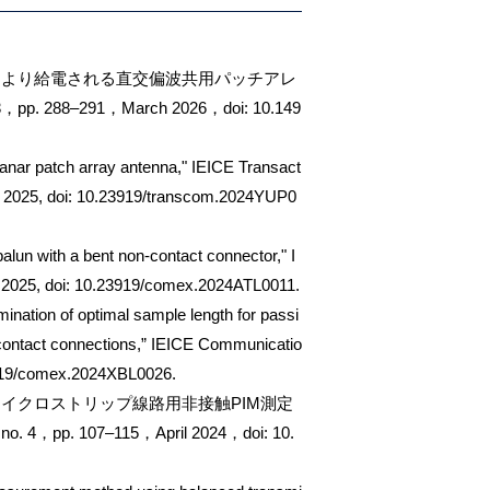
により給電される直交偏波共用パッチアレ
288–291，March 2026，doi: 10.149
anar patch array antenna," IEICE Transact
g. 2025, doi: 10.23919/transcom.2024YUP0
lun with a bent non-contact connector," I
. 2025, doi: 10.23919/comex.2024ATL0011.
nation of optimal sample length for passi
-contact connections,” IEICE Communicatio
23919/comex.2024XBL0026.
イクロストリップ線路用非接触PIM測定
. 107–115，April 2024，doi: 10.