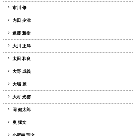
市川 修
内田 夕津
遠藤 雅樹
大川 正洋
太田 和良
大野 成義
大場 麗
大村 光徳
岡 健太郎
奥 猛文
小野寺 理文