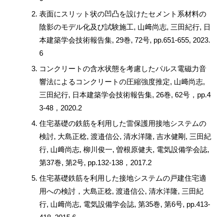
表面にスリット状の凹凸を設けたセメント系材料の
陰影のモデル化及び試験施工, 山﨑尚志, 三田紀行, 日
本建築学会技術報告集, 29巻, 72号, pp.651-655, 2023.
6
コンクリートの含水状態を考慮したパルス電磁力音
響法によるコンクリートの圧縮強度推定, 山﨑尚志,
三田紀行, 日本建築学会技術報告集, 26巻, 62号，pp.4
3-48，2020.2
住宅基礎の鉄筋を利用した雷保護用接地システムの
検討, 大島正稔, 渡邉信公, 清水洋隆, 吉水健剛, 三田紀
行, 山﨑尚志, 柳川俊一, 曽根原健夫, 電気設備学会誌,
第37巻, 第2号, pp.132-138，2017.2
住宅基礎鉄筋を利用した接地システムの戸建住宅適
用への検討，大島正稔, 渡邉信公, 清水洋隆, 三田紀
行, 山﨑尚志, 電気設備学会誌, 第35巻, 第6号, pp.413-