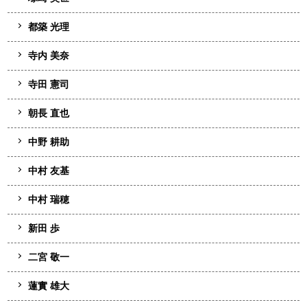
都築 光理
寺内 美奈
寺田 憲司
朝長 直也
中野 耕助
中村 友基
中村 瑞穂
新田 歩
二宮 敬一
蓮實 雄大