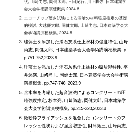
状, 山崎尚志, 岡健太郎, 三田紀行, 川上勝弥, 日本建築学
会大会学術講演梗概集 2024.8
エコーチップ硬さ試験による漆喰の材料強度推定の基礎
的検討, 大越廉太郎, 岡健太郎, 山﨑尚志, 日本建築学会大
会学術講演梗概集, 2024.8
珪藻土を添加した消石灰系仕上塗材の強度特性, 山﨑
尚志, 岡健太郎, 日本建築学会大会学術講演梗概集, p
p.751-752,2023.9
珪藻土を添加した消石灰系仕上塗材の吸放湿特性, 平
井悠満, 山﨑尚志, 岡健太郎, 日本建築学会大会学術講
演梗概集, pp.747-748, 2023.9
含水率を考慮した超音波法によるコンクリートの圧
縮強度推定, 杉本亮, 山﨑尚志, 岡健太郎, 日本建築学
会大会学術講演梗概集, pp.219-220,2023.9
微粉砕フライアッシュを混合したコンクリートのフ
レッシュ性状および強度増進性, 財津拓三, 山﨑尚志,