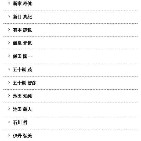
新家 寿健
新目 真紀
有本 諒也
飯泉 元気
飯田 隆一
五十嵐 茂
五十嵐 智彦
池田 知純
池田 義人
石川 哲
伊丹 弘美