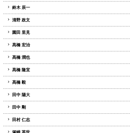
鈴木 辰一
清野 政文
園田 里見
髙橋 宏治
髙橋 潤也
髙橋 隆宜
髙橋 毅
田中 陽大
田中 剛
田村 仁志
塚崎 英世