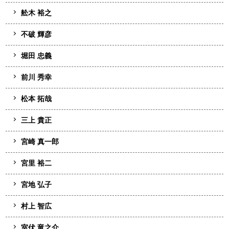
舩木 裕之
不破 輝彦
堀田 忠義
前川 秀幸
松本 拓哉
三上 貴正
宮崎 真一郎
宮里 裕二
宮地 弘子
村上 智広
室伏 竜之介