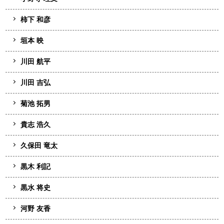
柿下 和彦
垣本 映
川田 航平
川田 吉弘
菊池 拓男
貴志 浩久
久保田 竜太
黒木 利記
黒水 将史
河野 友香