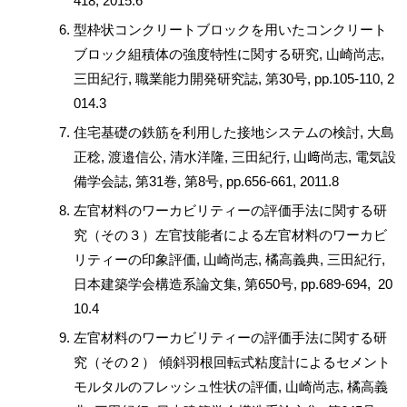
418, 2015.6
型枠状コンクリートブロックを用いたコンクリート
ブロック組積体の強度特性に関する研究, 山崎尚志,
三田紀行, 職業能力開発研究誌, 第30号, pp.105-110, 2
014.3
住宅基礎の鉄筋を利用した接地システムの検討, 大島
正稔, 渡邉信公, 清水洋隆, 三田紀行, 山﨑尚志, 電気設
備学会誌, 第31巻, 第8号, pp.656-661, 2011.8
左官材料のワーカビリティーの評価手法に関する研
究（その３）左官技能者による左官材料のワーカビ
リティーの印象評価, 山崎尚志, 橘高義典, 三田紀行,
日本建築学会構造系論文集, 第650号, pp.689-694, 20
10.4
左官材料のワーカビリティーの評価手法に関する研
究（その２） 傾斜羽根回転式粘度計によるセメント
モルタルのフレッシュ性状の評価, 山崎尚志, 橘高義