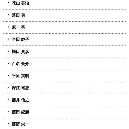
花山 英治
濱田 勇
原 圭吾
半田 純子
樋口 貴彦
百名 亮介
平原 英明
深江 裕忠
藤井 信之
藤田 紀勝
藤野 栄一