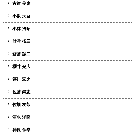
古賀 俊彦
小坂 大吾
小林 浩昭
財津 拓三
斎藤 誠二
櫻井 光広
笹川 宏之
佐藤 崇志
佐畑 友哉
清水 洋隆
神長 伸幸