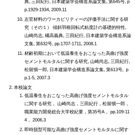
典, 三田紀行, 日本建築学会構造系論文集, 第645号, p
p.1929-1934, 2009.11
左官材料のワーカビリティーの評価手法に関する研
究（その１） 傾斜羽根回転式粘度計の基礎的特性,
山崎尚志, 橘高義典, 三田紀行, 日本建築学会構造系論
文集, 第632号, pp.1707-1711, 2008.1
材齢初期において低温養生をおこなった高曲げ強度
セメントモルタルに関する研究, 山崎尚志, 三田紀行,
松留愼一郎, 日本建築学会構造系論文集, 第613号, p
p.1-5, 2007.3
本校論文
低温養生をおこなった高曲げ強度セメントモルタル
に関する研究， 山崎尚志，三田紀行，松留愼一郎，
職業能力開発総合大学校紀要，第35号A， pp.109-11
4， 2006.3
即時脱型可能な高曲げ強度セメントモルタルに関す