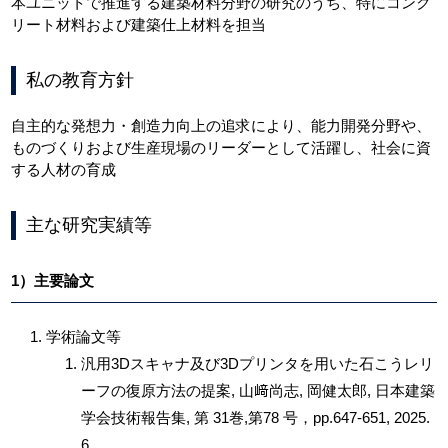
本ユニットで推進する建築材料分野の研究のうち、特にコンク
リート材料および建築仕上材料を担当
私の教育方針
自主的な発想力・創造力向上の追求により、能力開発分野や、
ものづくりおよび生産現場のリーダーとして活躍し、社会に資
する人材の育成
主な研究実績等
1）主要論文
学術論文等
汎用3Dスキャナ及び3Dプリンタを用いた石こうレリ
ーフの復原方法の提案, 山﨑尚志, 岡健太郎, 日本建築
学会技術報告集, 第 31巻,第78 号，pp.647-651, 2025.
6