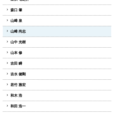
森口 肇
山﨑 泉
山﨑 尚志
山中 光樹
山本 修
吉田 瞬
吉水 健剛
若竹 雅宏
和木 浩
和田 浩一