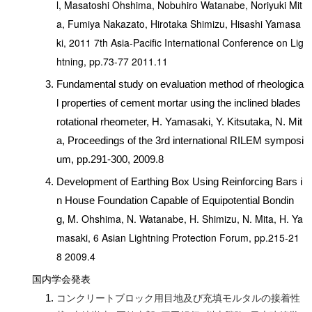
l,
Masatoshi Ohshima, Nobuhiro Watanabe, Noriyuki Mit
a, Fumiya Nakazato, Hirotaka Shimizu, Hisashi Yamasa
ki,
2011 7th Asia-Pacific International Conference on Lig
htning, pp.73-77 2011.11
Fundamental study on evaluation method of rheologica
l properties of cement mortar using the inclined blades
rotational rheometer, H. Yamasaki, Y. Kitsutaka, N. Mit
a, Proceedings of the 3rd international RILEM symposi
um, pp.291-300, 2009.8
Development of Earthing Box Using Reinforcing Bars i
n House Foundation Capable of Equipotential Bondin
M. Ohshima, N. Watanabe, H. Shimizu, N. Mita, H. Ya
g,
masaki,
6 Asian Lightning Protection Forum, pp.215-21
8 2009.4
国内学会発表
コンクリートブロック用目地及び充填モルタルの接着性