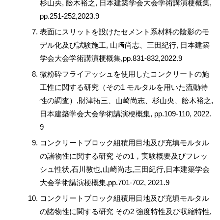
杉山央, 舩木裕之, 日本建築学会大会学術講演梗概集,
pp.251-252,2023.9
表面にスリットを設けたセメント系材料の陰影のモ
デル化及び試験施工, 山﨑尚志、三田紀行, 日本建築
学会大会学術講演梗概集,pp.831-832,2022.9
微粉砕フライアッシュを使用したコンクリートの施
工性に関する研究（その1 モルタルを用いた流動特
性の調査）,財津拓三、山崎尚志、杉山央、舩木裕之,
日本建築学会大会学術講演梗概集, pp.109-110, 2022.
9
コンクリートブロック組積用目地及び充填モルタル
の諸物性に関する研究 その1，実験概要及びフレッ
シュ性状,石川敦也,山崎尚志,三田紀行,日本建築学会
大会学術講演梗概集,pp.701-702, 2021.9
コンクリートブロック組積用目地及び充填モルタル
の諸物性に関する研究 その2 強度特性及び収縮特性,