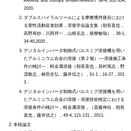
AMANE and Toshiya SHIBAYANAGI）38-4, 351-354,
2020.
ダブルスパイラルツールによる摩擦攪拌接合におけ
る塑性流動促進効果，溶接学会論文集（朝長直也，
高野有紗，川西祥一，山根岳志，柴柳敏哉），38-1,
34-40,2020．
デジタルインバータ制御式パルスミグ溶接機を用い
たアルミニウム合金の溶接（第 2 報）:—溶接施工条
件の検討—，軽金属溶接（朝長直也，居村篤志，野
茂敬志，林田全弘，藤井信之），51-1，16-27，201
3．
デジタルインバータ制御式パルスミグ溶接機を用い
たアルミニウム合金の溶接－溶接技術検定における
溶接条件の検討ー，軽金属溶接，（斎藤伸自，朝長
直也，藤井信之），49-4, 121-131，2011.
本校論文