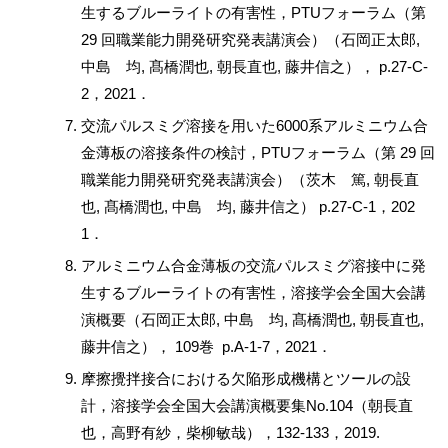
生するブルーライトの有害性，PTUフォーラム（第
29 回職業能力開発研究発表講演会）（石岡正太郎,
中島 均, 髙橋潤也, 朝長直也, 藤井信之）， p.27-C-
2，2021．
交流パルスミグ溶接を用いた6000系アルミニウム合
金薄板の溶接条件の検討，PTUフォーラム（第 29 回
職業能力開発研究発表講演会）（茨木 篤, 朝長直
也, 髙橋潤也, 中島 均, 藤井信之） p.27-C-1，202
1．
アルミニウム合金薄板の交流パルスミグ溶接中に発
生するブルーライトの有害性，溶接学会全国大会講
演概要（石岡正太郎, 中島 均, 髙橋潤也, 朝長直也,
藤井信之）， 109巻 p.A-1-7，2021．
摩擦攪拌接合における欠陥形成機構とツールの設
計，溶接学会全国大会講演概要集No.104（朝長直
也，高野有紗，柴柳敏哉），132-133，2019.