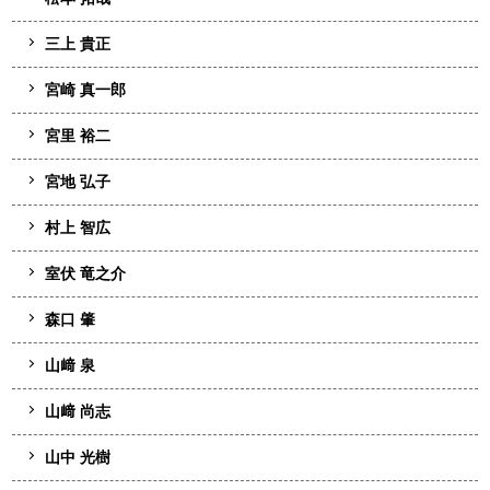
三上 貴正
宮崎 真一郎
宮里 裕二
宮地 弘子
村上 智広
室伏 竜之介
森口 肇
山﨑 泉
山﨑 尚志
山中 光樹