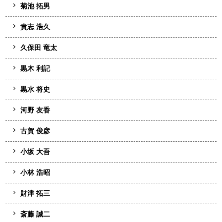
菊池 拓男
貴志 浩久
久保田 竜太
黒木 利記
黒水 将史
河野 友香
古賀 俊彦
小坂 大吾
小林 浩昭
財津 拓三
斎藤 誠二