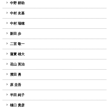
中野 耕助
中村 友基
中村 瑞穂
新田 歩
二宮 敬一
蓮實 雄大
花山 英治
濱田 勇
原 圭吾
半田 純子
樋口 貴彦