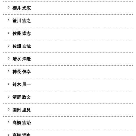
櫻井 光広
笹川 宏之
佐藤 崇志
佐畑 友哉
清水 洋隆
神長 伸幸
鈴木 辰一
清野 政文
園田 里見
髙橋 宏治
髙橋 潤也