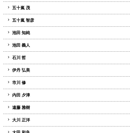
五十嵐 茂
五十嵐 智彦
池田 知純
池田 義人
石川 哲
伊丹 弘美
市川 修
内田 夕津
遠藤 雅樹
大川 正洋
太田 和良