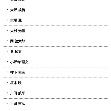
大野 成義
大場 麗
大村 光徳
岡 健太郎
奥 猛文
小野寺 理文
柿下 和彦
垣本 映
川田 航平
川田 吉弘