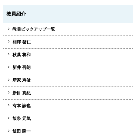
教員紹介
教員ピックアップ一覧
相澤 啓仁
秋葉 将和
新井 吾朗
新家 寿健
新目 真紀
有本 諒也
飯泉 元気
飯田 隆一