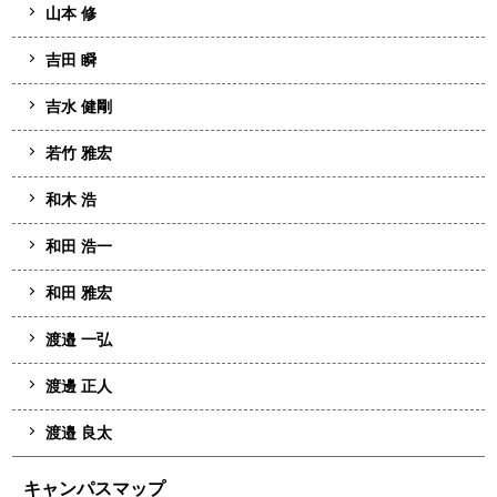
山本 修
吉田 瞬
吉水 健剛
若竹 雅宏
和木 浩
和田 浩一
和田 雅宏
渡邉 一弘
渡邊 正人
渡邉 良太
キャンパスマップ