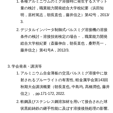
各種アルミニウムのミグ溶接時に発生するスマット
量の検討，職業能力開発総合大学校紀要（浜田知
明，居村篤志，朝長直也，藤井信之）第42号，2013/
3.
デジタルインバータ制御式パルスミグ溶接機の溶接
条件の検討－溶接技術検定の場合－，職業能力開発
総合大学校紀要（斎藤伸自，朝長直也，桑野亮一，
藤井信之）第41号A，2012/3.
学会発表・講演等
アルミニウム合金薄板の交流パルスミグ溶接中に放
射されるブルーライトの有害性, 軽金属学会第143回
秋期大会講演概要（朝長直也, 中島均, 髙橋潤也, 藤井
信之），pp.171-172, 2022.
軟鋼及びステンレス鋼溶加材を用いて接合された球
状黒鉛鋳鉄の継手性能に及ぼす溶接後熱処理の影響,